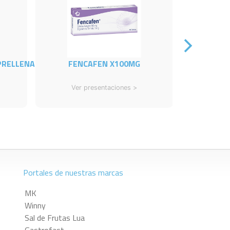
PRELLENA
FENCAFEN X100MG
PR
Ver presentaciones >
Ver
Portales de nuestras marcas
MK
Winny
Sal de Frutas Lua
Gastrofast