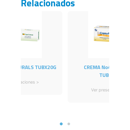
Relacionados
No4 NATURALS TUBX20G
CREMA No4 MULTI
TUBOX30G
er presentaciones >
Ver presentaciones